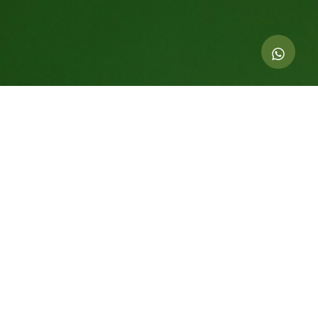
Indicadores de esta acción
69.000
kg de CO
compensados
2
414