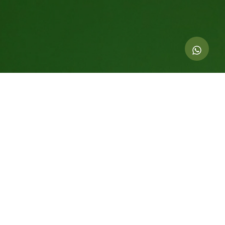
Indicadores de esta acción
20.000
kg de CO
compensados
2