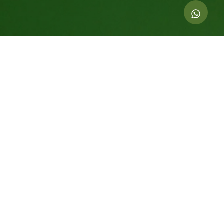
Indicadores de esta acción
1.001
kg de CO
compensados
2
44
Árboles Equivalentes Por 20 años