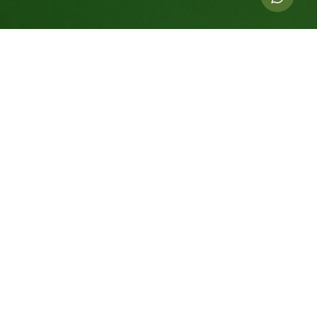
Indicadores dessa ação
4.000
kg de CO
compensados
2
24
Árvores Equivalentes Por 20 Anos
2.000